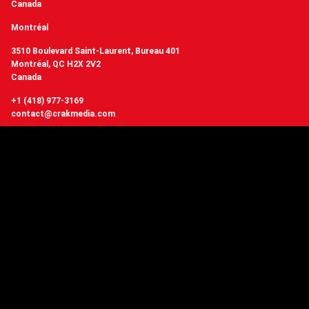
Canada
Montréal
3510 Boulevard Saint-Laurent, Bureau 401
Montréal, QC H2X 2V2
Canada
+1 (418) 977-3169
contact@crakmedia.com
Vous voulez avoir de nos nouvelles en temps réel? Suivez-nous sur les
réseaux sociaux.
Suivez-nous
Vous avez des questions ou
vous souhaitez en savoir plus sur Crakmedia?
NOUS CONTACTER