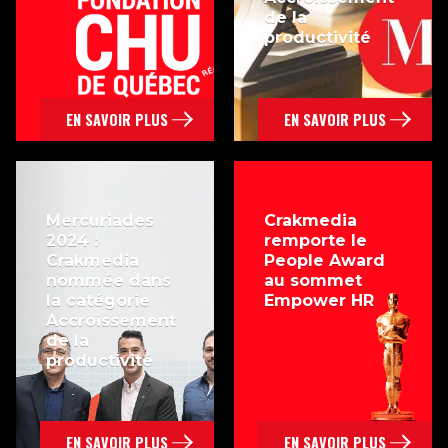
de la
productivité
EN SAVOIR PLUS
EN SAVOIR PLUS
Mercuriades
Crakmedia
2024 :
remporte le
Crakmedia
People Award
nommée dans
au sommet
la catégorie
Empower HR
Accroissement
de la
productivité
EN SAVOIR PLUS
EN SAVOIR PLUS