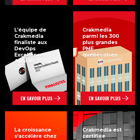
L’équipe de
Crakmedia
Crakmedia
parmi les 300
finaliste aux
plus grandes
DevOps
PME
Excellence
québécoises
Awards 2024
EN SAVOIR PLUS
EN SAVOIR PLUS
La croissance
Crakmedia est
s’accélère chez
certifiée