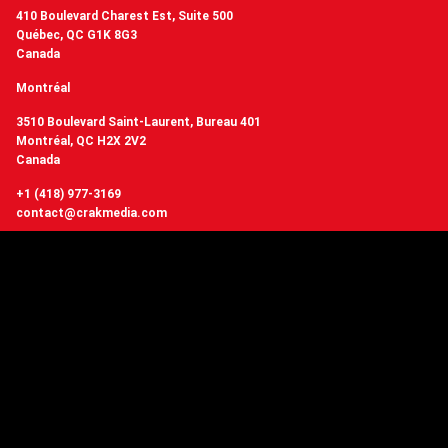
410 Boulevard Charest Est, Suite 500
Québec, QC G1K 8G3
Canada
Montréal
3510 Boulevard Saint-Laurent, Bureau 401
Montréal, QC H2X 2V2
Canada
+1 (418) 977-3169
contact@crakmedia.com
Vous voulez avoir de nos nouvelles en temps réel? Suivez-nous sur les
réseaux sociaux.
Suivez-nous
Vous avez des questions ou
vous souhaitez en savoir plus sur Crakmedia?