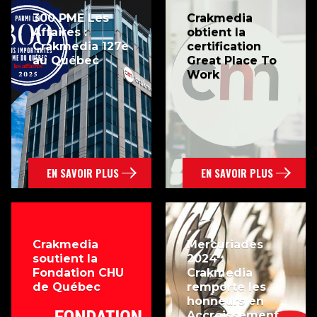
300 PME Les
Crakmedia
Affaires :
obtient la
Crakmedia 127e
certification
au Québec
Great Place To
Work
EN SAVOIR PLUS
EN SAVOIR PLUS
Crakmedia
Mercuriades
soutient la
2024 :
Fondation CHU
Crakmedia
de Québec
remporte les
honneurs en
Accroissement