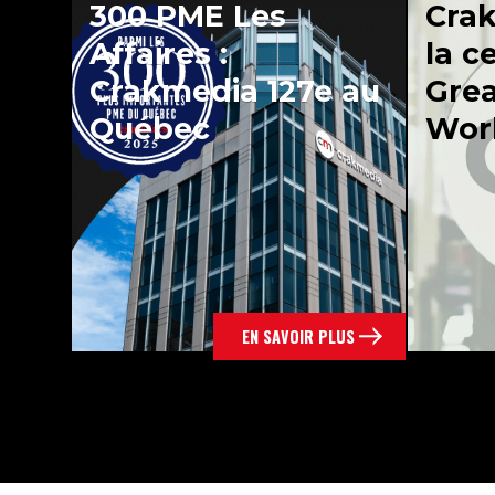
300 PME Les
Crak
Affaires :
la c
Crakmedia 127e au
Grea
Québec
Wor
EN SAVOIR PLUS