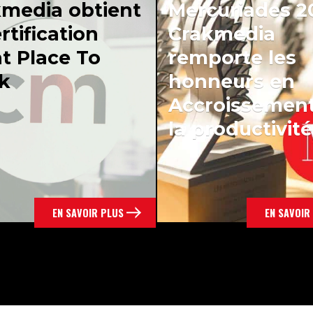
media obtient
Mercuriades 2
ertification
Crakmedia
t Place To
remporte les
k
honneurs en
Accroissemen
la productivité
EN SAVOIR PLUS
EN SAVOIR