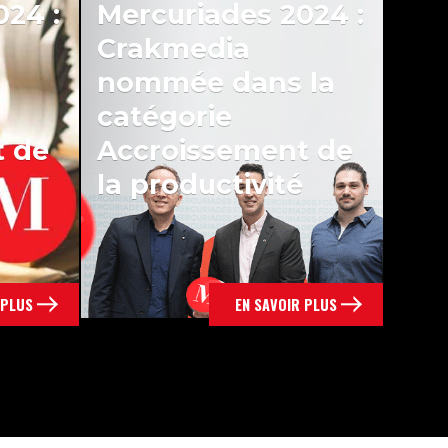
024 :
Mercuriades 2024 :
Crakmedia
nommée dans la
catégorie
t de
Accroissement de
la productivité
 PLUS
EN SAVOIR PLUS