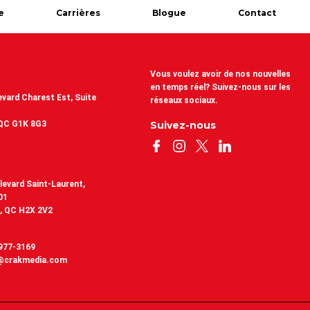
e
Carrières
Blogue
Contact
Vous voulez avoir de nos nouvelles
en temps réel? Suivez-nous sur les
evard Charest Est, Suite
réseaux sociaux.
QC G1K 8G3
Suivez-nous
levard Saint-Laurent,
01
, QC H2X 2V2
 977-3169
@crakmedia.com