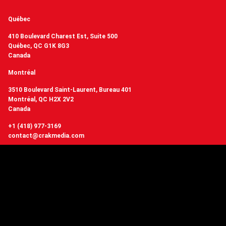
Québec
410 Boulevard Charest Est, Suite 500
Québec, QC G1K 8G3
Canada
Montréal
3510 Boulevard Saint-Laurent, Bureau 401
Montréal, QC H2X 2V2
Canada
+1 (418) 977-3169
contact@crakmedia.com
Vous voulez avoir de nos nouvelles en temps réel? Suivez-nous sur les
réseaux sociaux.
Suivez-nous
Vous avez des questions ou