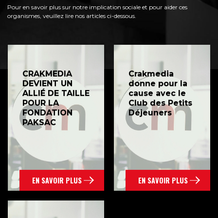
Pour en savoir plus sur notre implication sociale et pour aider ces
organismes, veuillez lire nos articles ci-dessous.
CRAKMEDIA
Crakmedia
DEVIENT UN
donne pour la
ALLIÉ DE TAILLE
cause avec le
POUR LA
Club des Petits
FONDATION
Déjeuners
PAKSAC
EN SAVOIR PLUS
EN SAVOIR PLUS