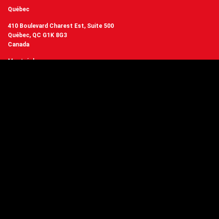
Québec
410 Boulevard Charest Est, Suite 500
Québec, QC G1K 8G3
Canada
Montréal
3510 Boulevard Saint-Laurent, Bureau 401
Montréal, QC H2X 2V2
Canada
+1 (418) 977-3169
contact@crakmedia.com
Vous voulez avoir de nos nouvelles en temps réel? Suivez-nous sur les
réseaux sociaux.
Suivez-nous
Vous avez des questions ou
vous souhaitez en savoir plus sur Crakmedia?