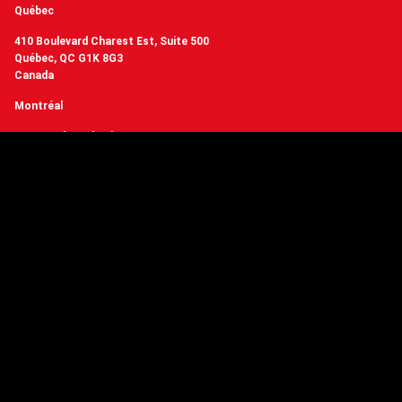
Québec
410 Boulevard Charest Est, Suite 500
Québec, QC G1K 8G3
Canada
Montréal
3510 Boulevard Saint-Laurent, Bureau 401
Montréal, QC H2X 2V2
Canada
+1 (418) 977-3169
contact@crakmedia.com
Vous voulez avoir de nos nouvelles en temps réel? Suivez-nous sur les
réseaux sociaux.
Suivez-nous
Vous avez des questions ou
vous souhaitez en savoir plus sur Crakmedia?