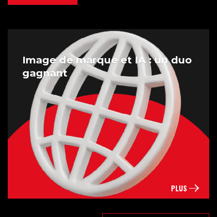
t IA : un duo
Série IA : Naviguer 
contenus générés 
intelligence artifici
PLUS